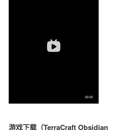
游戏下载（TerraCraft Obsidian