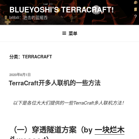
跳
BLUEYOSHI'S TERRACRAFT!
至
bilibili：进击的蓝耀西
内
容
菜单
分类：TERRACRAFT
发
2020年8月1日
布
TerraCraft开多人联机的一些方法
于
以下是各位大大们提供的一些TerraCraft多人联机方法！
（一）穿透隧道方案（by
一块烂木