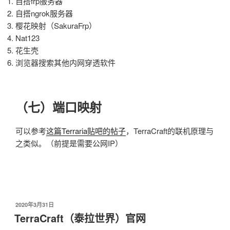
自搭frp服务器
自搭ngrok服务器
樱花映射（SakuraFrp）
Nat123
花生壳
浏览器搜索其他内网穿透软件
（七）端口映射
可以参考
这篇Terraria贴吧的帖子
，TerraCraft的联机原理与
之类似。（前提是需要公网IP）
发
2020年3月31日
布
TerraCraft（泰拉世界）官网
于