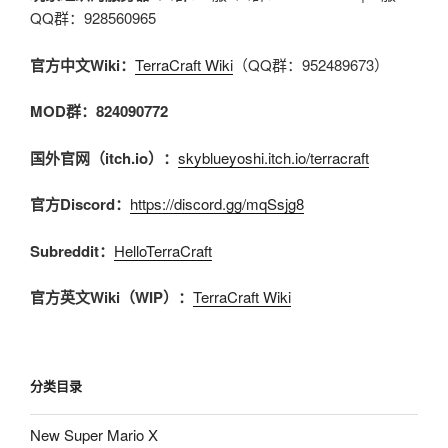
QQ群：928560965
官方中文Wiki：
TerraCraft Wiki
（QQ群：952489673）
MOD群：824090772
国外官网（itch.io）：
skyblueyoshi.itch.io/terracraft
官方Discord：
https://discord.gg/mqSsjg8
Subreddit：
HelloTerraCraft
官方英文Wiki（WIP）：
TerraCraft Wiki
分类目录
New Super Mario X